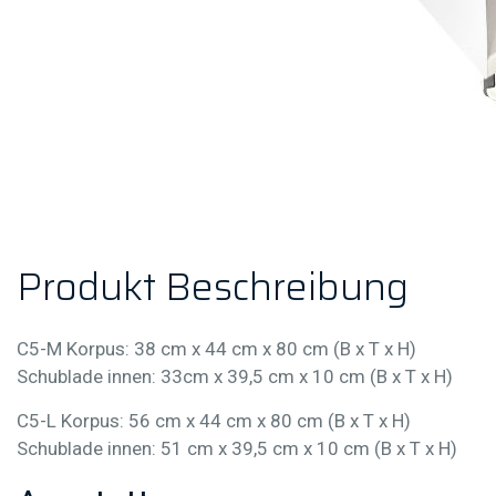
P
r
o
d
u
k
t
B
e
s
c
h
r
e
i
b
u
n
g
C5-M Korpus: 38 cm x 44 cm x 80 cm (B x T x H)
Schublade innen: 33cm x 39,5 cm x 10 cm (B x T x H)
C5-L Korpus: 56 cm x 44 cm x 80 cm (B x T x H)
Schublade innen: 51 cm x 39,5 cm x 10 cm (B x T x H)