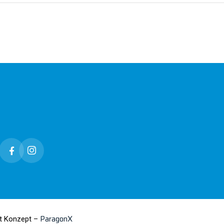
ParagonX
t Konzept –