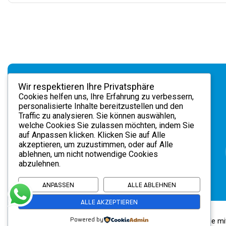
Wir respektieren Ihre Privatsphäre
Cookies helfen uns, Ihre Erfahrung zu verbessern,
personalisierte Inhalte bereitzustellen und den
Traffic zu analysieren. Sie können auswählen,
welche Cookies Sie zulassen möchten, indem Sie
auf
Anpassen
klicken. Klicken Sie auf
Alle
DEMED MEDICAL GmbH . Hortensienweg 1 .
akzeptieren
, um zuzustimmen, oder auf
Alle
ablehnen
, um nicht notwendige Cookies
info@demedmedical.de
70374 Stuttgart .
. Tel.
abzulehnen.
+49 711 87034417
ANPASSEN
ALLE ABLEHNEN
ALLE AKZEPTIEREN
Powered by
© 2026 DEMED MEDICAL GmbH. Alle Rechte vorbehalten. Code mi