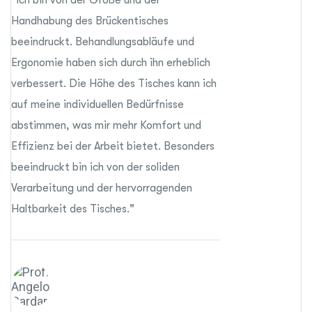
"Ich bin von der Größe und der
"Als Anwender 
Handhabung des Brückentisches
nach wie vor b
beeindruckt. Behandlungsabläufe und
Möglichkeiten,
Ergonomie haben sich durch ihn erheblich
Zubehörsyste
verbessert. Die Höhe des Tisches kann ich
meiner Praxis 
auf meine individuellen Bedürfnisse
nicht mehr we
abstimmen, was mir mehr Komfort und
unglaublich bei
Effizienz bei der Arbeit bietet. Besonders
endodontische
beeindruckt bin ich von der soliden
ist herausrage
Verarbeitung und der hervorragenden
im Ansatz irge
Haltbarkeit des Tisches."
vielen Jahre 
Dr. C
aus W