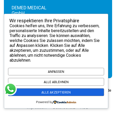
DEMED MEDICAL
GmbH .
Hortensienweg 1 .
Wir respektieren Ihre Privatsphäre
70374 Stuttgart .
Cookies helfen uns, Ihre Erfahrung zu verbessern,
info@demedmedical.de
personalisierte Inhalte bereitzustellen und den
Traffic zu analysieren. Sie können auswählen,
+49 711
. Tel.
welche Cookies Sie zulassen möchten, indem Sie
87034417
auf
Anpassen
klicken. Klicken Sie auf
Alle
akzeptieren
, um zuzustimmen, oder auf
Alle
ablehnen
, um nicht notwendige Cookies
abzulehnen.
ANPASSEN
ALLE ABLEHNEN
© 2026 DEMED MEDICAL GmbH. Alle Rechte vorbehalten. Code
ALLE AKZEPTIEREN
ParagonX
mit Konzept –
Powered by
Impressum
Datenschutz
AGB