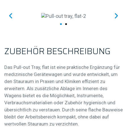
Fachauszug flach
Z
U
B
E
H
Ö
R
B
E
S
C
H
R
E
I
B
U
N
G
Das
Pull-out Tray, flat
ist eine praktische Ergänzung für
medizinische Gerätewagen und wurde entwickelt, um
den Stauraum in Praxen und Kliniken effizient zu
erweitern. Als zusätzliche Ablage im Inneren des
Wagens bietet es die Möglichkeit, Instrumente,
Verbrauchsmaterialien oder Zubehör hygienisch und
übersichtlich zu verstauen. Durch seine flache Bauweise
bleibt der Arbeitsbereich kompakt, ohne dabei auf
wertvollen Stauraum zu verzichten.