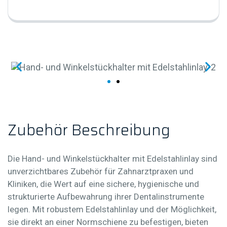
Hand- und Winkels
Z
u
b
e
h
ö
r
B
e
s
c
h
r
e
i
b
u
n
g
Die
Hand- und Winkelstückhalter mit Edelstahlinlay
sind
unverzichtbares Zubehör für Zahnarztpraxen und
Kliniken, die Wert auf eine sichere, hygienische und
strukturierte Aufbewahrung ihrer Dentalinstrumente
legen. Mit robustem Edelstahlinlay und der Möglichkeit,
sie direkt an einer
Normschiene
zu befestigen, bieten