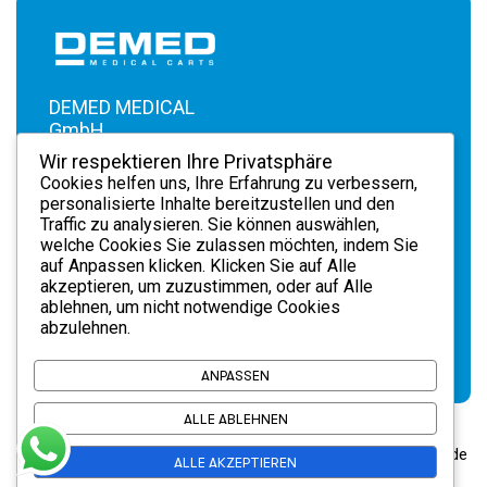
DEMED MEDICAL
GmbH .
Hortensienweg 1 .
Wir respektieren Ihre Privatsphäre
70374 Stuttgart .
Cookies helfen uns, Ihre Erfahrung zu verbessern,
info@demedmedical.de
personalisierte Inhalte bereitzustellen und den
Traffic zu analysieren. Sie können auswählen,
+49 711
. Tel.
welche Cookies Sie zulassen möchten, indem Sie
87034417
auf
Anpassen
klicken. Klicken Sie auf
Alle
akzeptieren
, um zuzustimmen, oder auf
Alle
ablehnen
, um nicht notwendige Cookies
abzulehnen.
ANPASSEN
ALLE ABLEHNEN
© 2026 DEMED MEDICAL GmbH. Alle Rechte vorbehalten. Code
ALLE AKZEPTIEREN
ParagonX
mit Konzept –