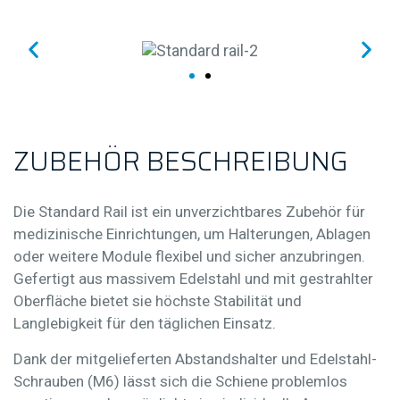
Normschiene für 
Z
U
B
E
H
Ö
R
B
E
S
C
H
R
E
I
B
U
N
G
Die
Standard Rail
ist ein unverzichtbares Zubehör für
medizinische Einrichtungen, um Halterungen, Ablagen
oder weitere Module flexibel und sicher anzubringen.
Gefertigt aus massivem Edelstahl und mit gestrahlter
Oberfläche bietet sie höchste Stabilität und
Langlebigkeit für den täglichen Einsatz.
Dank der mitgelieferten Abstandshalter und Edelstahl-
Schrauben (M6) lässt sich die Schiene problemlos