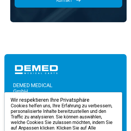
Kontakt
DEMED MEDICAL
GmbH .
Hortensienweg 1 .
Wir respektieren Ihre Privatsphäre
70374 Stuttgart .
Cookies helfen uns, Ihre Erfahrung zu verbessern,
info@demedmedical.de
personalisierte Inhalte bereitzustellen und den
Traffic zu analysieren. Sie können auswählen,
+49 711
. Tel.
welche Cookies Sie zulassen möchten, indem Sie
87034417
auf
Anpassen
klicken. Klicken Sie auf
Alle